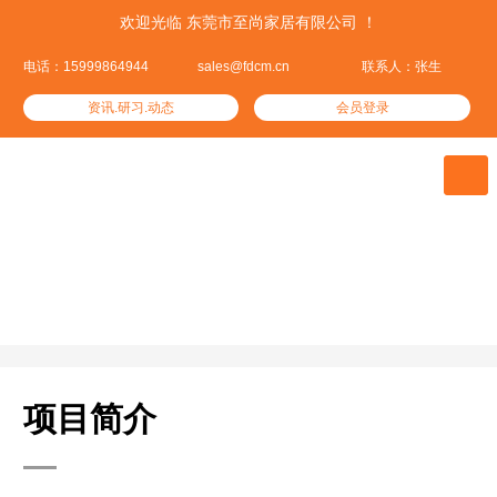
欢迎光临 东莞市至尚家居有限公司 ！
电话：15999864944
sales@fdcm.cn
联系人：张生
资讯.研习.动态
会员登录

戴维国际设计世茂IN三里公共大堂及
会所项目
设计公司：戴维国际
项目简介