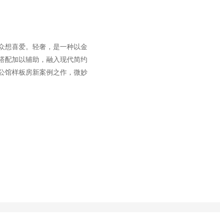
项目服务
众想喜爱。轻奢，是一种以金
项目类别：售楼处
搭配加以辅助，融入现代简约
生产周期：45 天
公馆样板房新案例之作，微妙
项目服务：家具设计
项目风格：轻奢