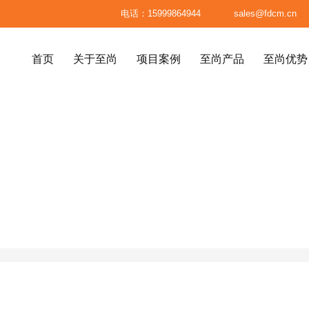

电话：15999864944

sales@fdcm.cn
首页
关于至尚
项目案例
至尚产品
至尚优势
首页
关于至尚
项目案例
至尚产品
至尚优势
八大标准
高级餐厅、精品餐厅
高端民宿





馆
材料标准
高端会所
医疗美容整形机构
系统
面料标准
服务体系
至尚供应链
别墅、高级公寓
售楼处
标准成品
订单生产流程
已制产品
包装标准