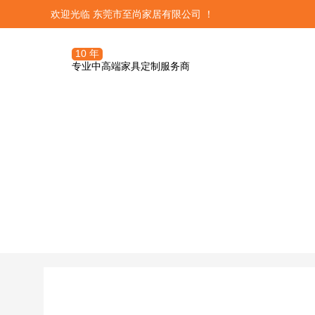
欢迎光临 东莞市至尚家居有限公司 ！
10 年
专业中高端家具定制服务商
三大体系




青岛远洋万和公
定制服务团队
OA定制管理
关于至尚定制
发展历程
潮流精品
订单前期流程
培训系统