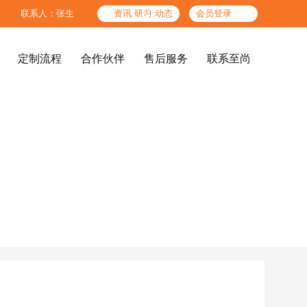

联系人：张生

资讯.研习.动态
会员登录
定制流程
合作伙伴
售后服务
联系至尚
定制流程
合作伙伴
售后服务
联系至尚
精品酒店、酒店公共区




图纸标准
色板标准
高端办公场所
结构工艺标准
检验标准
企业文化
至尚团队
后期服务体系
参考产品
服务人员标准