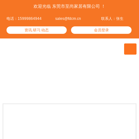
欢迎光临 东莞市至尚家居有限公司 ！
电话：15999864944
sales@fdcm.cn
联系人：张生
资讯.研习.动态
会员登录

至尚产品
集优居品——这里汇集了全球优质的家居产品