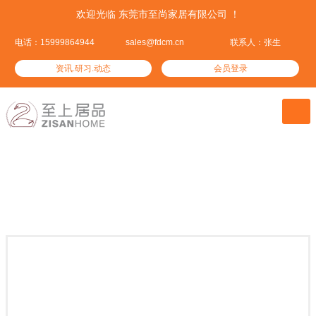
欢迎光临 东莞市至尚家居有限公司 ！
电话：15999864944
sales@fdcm.cn
联系人：张生
资讯.研习.动态
会员登录

至尚产品
集优居品——这里汇集了全球优质的家居产品