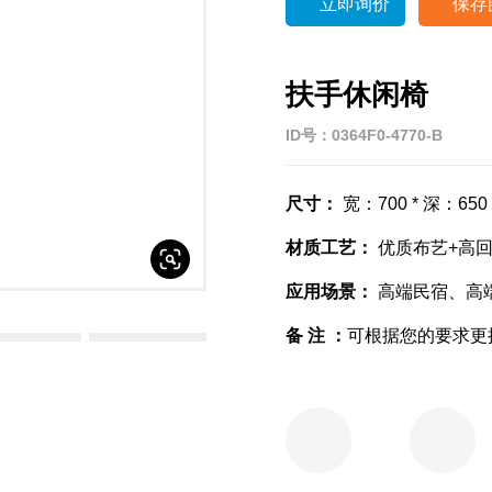

立即询价

保存
扶手休闲椅
ID号：0364F0-4770-B
尺寸：
宽：700 * 深：650
材质工艺：
优质布艺+高
应用场景：
高端民宿、高
备 注 ：
可根据您的要求更

