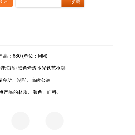


图片
收藏
...
 * 高：680 (单位：MM)
回弹海绵+黑色烤漆哑光铁艺框架
端会所、别墅、高级公寓
换产品的材质、颜色、面料。

