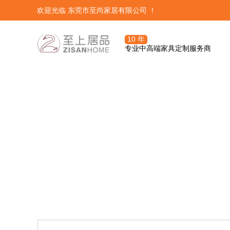
欢迎光临 东莞市至尚家居有限公司 ！
10 年
专业中高端家具定制服务商
三大体系
至尚产品




定制服务团队
OA定制管理
集优居品——这里汇集了全球优
关于至尚定制
发展历程
潮流精品
订单前期流程
培训系统