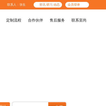

联系人：张生

资讯.研习.动态
会员登录
定制流程
合作伙伴
售后服务
联系至尚
定制流程
合作伙伴
售后服务
联系至尚
精品酒店、酒店公共区




图纸标准
色板标准
高端办公场所
结构工艺标准
检验标准
企业文化
至尚团队
后期服务体系
参考产品
服务人员标准