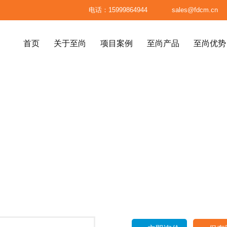

电话：15999864944

sales@fdcm.cn
首页
关于至尚
项目案例
至尚产品
至尚优势
首页
关于至尚
项目案例
至尚产品
至尚优势
八大标准
高级餐厅、精品餐厅
高端民宿





材料标准
高端会所
医疗美容整形机构
系统
面料标准
质的家居产品
服务体系
至尚供应链
别墅、高级公寓
售楼处
标准成品
订单生产流程
已制产品
包装标准