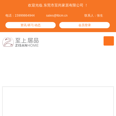
欢迎光临 东莞市至尚家居有限公司 ！
电话：15999864944
sales@fdcm.cn
联系人：张生
资讯.研习.动态
会员登录

至尚产品
集优居品——这里汇集了全球优质的家居产品