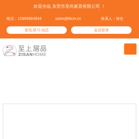
欢迎光临 东莞市至尚家居有限公司 ！
电话：15999864944
sales@fdcm.cn
联系人：张生
资讯.研习.动态
会员登录

至尚产品
集优居品——这里汇集了全球优质的家居产品