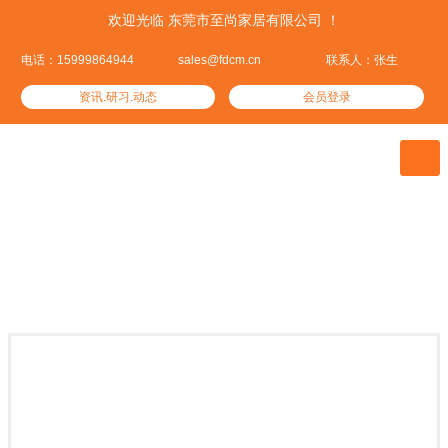
欢迎光临 东莞市至尚家居有限公司 ！
电话：15999864944
sales@fdcm.cn
联系人：张生
资讯.研习.动态
会员登录

至尚产品
集优居品——这里汇集了全球优质的家居产品