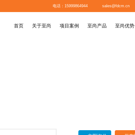

电话：15999864944

sales@fdcm.cn
首页
关于至尚
项目案例
至尚产品
至尚优势
首页
关于至尚
项目案例
至尚产品
至尚优势
八大标准
高级餐厅、精品餐厅
高端民宿





材料标准
高端会所
医疗美容整形机构
系统
面料标准
质的家居产品
服务体系
至尚供应链
别墅、高级公寓
售楼处
标准成品
订单生产流程
已制产品
包装标准