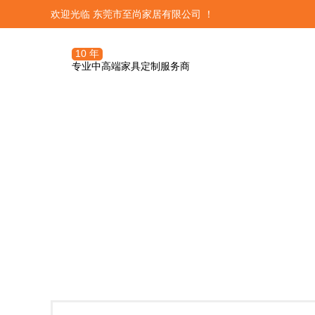
欢迎光临 东莞市至尚家居有限公司 ！
10 年
专业中高端家具定制服务商
三大体系
至尚产品




定制服务团队
OA定制管理
集优居品——这里汇集了全球优
关于至尚定制
发展历程
潮流精品
订单前期流程
培训系统