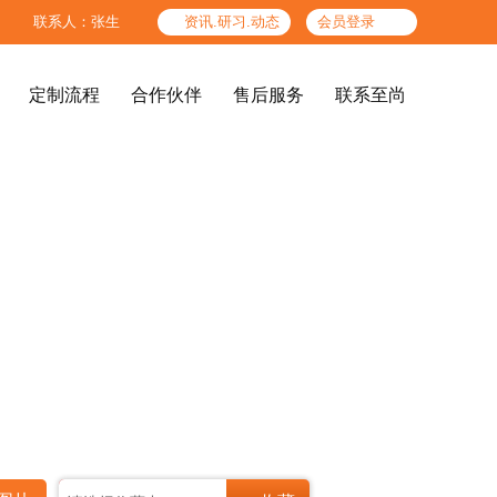

联系人：张生

资讯.研习.动态
会员登录
定制流程
合作伙伴
售后服务
联系至尚
定制流程
合作伙伴
售后服务
联系至尚
精品酒店、酒店公共区




图纸标准
色板标准
高端办公场所
结构工艺标准
检验标准
企业文化
至尚团队
后期服务体系
参考产品
服务人员标准