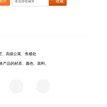


图片
收藏
请选择收藏夹
墅、高级公寓、售楼处
换产品的材质、颜色、面料。

