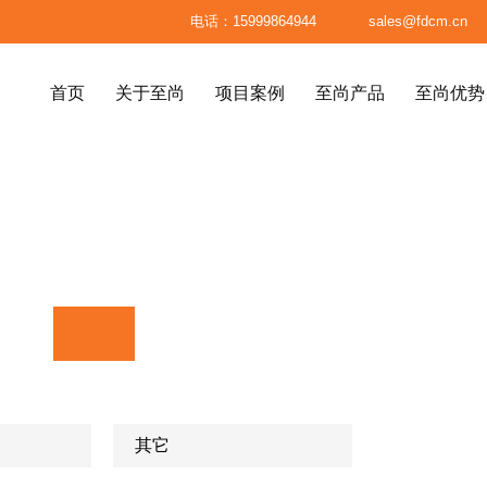

电话：15999864944

sales@fdcm.cn
首页
关于至尚
项目案例
至尚产品
至尚优势
首页
关于至尚
项目案例
至尚产品
至尚优势
八大标准
高级餐厅、精品餐厅
高端民宿





材料标准
高端会所
医疗美容整形机构
品
系统
面料标准
服务体系
至尚供应链
别墅、高级公寓
售楼处
标准成品
订单生产流程
已制产品
包装标准


其它
