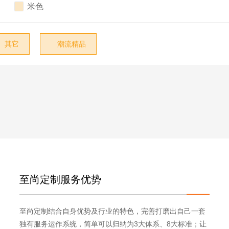

现代意式

米色

轻奢
东方元素
其它
潮流精品

中古复古
侘寂自然
奶油轻法
艺术感/设计款
其它
至尚定制服务优势
至尚定制结合自身优势及行业的特色，完善打磨出自己一套
独有服务运作系统，简单可以归纳为3大体系、8大标准；让