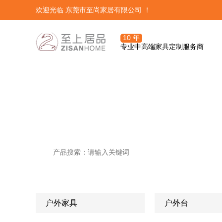
欢迎光临 东莞市至尚家居有限公司 ！
10 年
专业中高端家具定制服务商
潮流精品
三大体系




定制服务团队
我们资深设计精心挑选的热门潮
OA定制管理
关于至尚定制
发展历程
潮流精品
订单前期流程
培训系统
户外家具

户外台