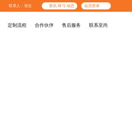

联系人：张生

资讯.研习.动态
会员登录
定制流程
合作伙伴
售后服务
联系至尚
定制流程
合作伙伴
售后服务
联系至尚
精品酒店、酒店公共区




图纸标准
色板标准
高端办公场所
结构工艺标准
检验标准
企业文化
至尚团队
后期服务体系
参考产品
服务人员标准