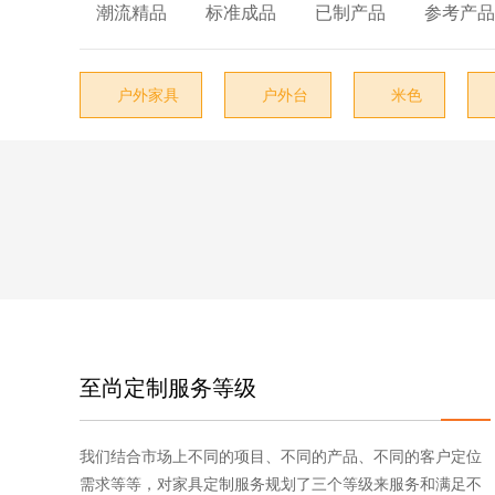
椅类

户外台

潮流精品

标准成品

已制产品

参考产品
沙发类
户外椅
茶几类
户外茶几
户外家具
户外台
米色




台类
户外沙发
柜类
户外躺椅
床类
户外凳/踏
户外家具
遮阳伞
附件类
灯饰
至尚定制服务等级
布艺
饰品
我们结合市场上不同的项目、不同的产品、不同的客户定位
需求等等，对家具定制服务规划了三个等级来服务和满足不
其它