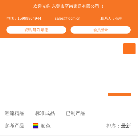
欢迎光临 东莞市至尚家居有限公司 ！
电话：15999864944
sales@fdcm.cn
联系人：张生
资讯.研习.动态
会员登录

参考产品
聚集全球30万家具款式引领家具潮流


潮流精品

标准成品

已制产品

参考产品
颜色

排序：
最新
