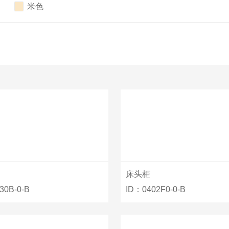

现代意式

米色

轻奢
东方元素
中古复古
侘寂自然
奶油轻法
艺术感/设计款
其它
床头柜
30B-0-B
ID：0402F0-0-B
