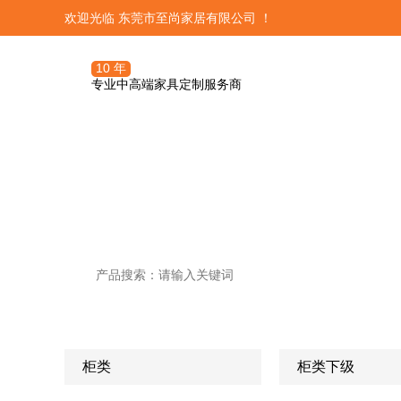
欢迎光临 东莞市至尚家居有限公司 ！
10 年
专业中高端家具定制服务商
至尚产品
三大体系




定制服务团队
集优居品——这里汇集了全球优
OA定制管理
关于至尚定制
发展历程
潮流精品
订单前期流程
培训系统
柜类

柜类下级