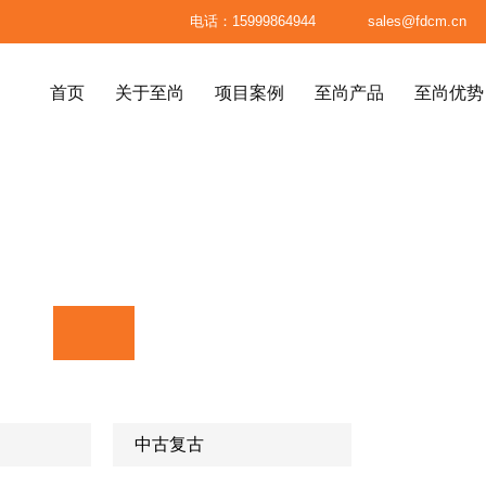

电话：15999864944

sales@fdcm.cn
首页
关于至尚
项目案例
至尚产品
至尚优势
首页
关于至尚
项目案例
至尚产品
至尚优势
八大标准
高级餐厅、精品餐厅
高端民宿





材料标准
高端会所
医疗美容整形机构
质的家居产品
系统
面料标准
服务体系
至尚供应链
别墅、高级公寓
售楼处
标准成品
订单生产流程
已制产品
包装标准


中古复古
