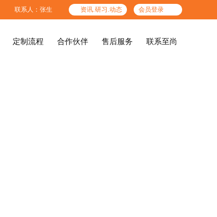

联系人：张生

资讯.研习.动态
会员登录
定制流程
合作伙伴
售后服务
联系至尚
定制流程
合作伙伴
售后服务
联系至尚
精品酒店、酒店公共区




图纸标准
色板标准
高端办公场所
结构工艺标准
检验标准
企业文化
至尚团队
后期服务体系
参考产品
服务人员标准