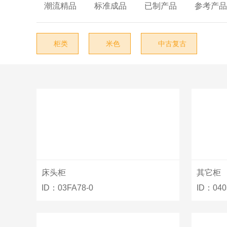
椅类

电视柜

潮流精品

标准成品

已制产品

参考产品
沙发类
酒柜
茶几类
书柜
柜类
米色
中古复古



台类
备餐柜
柜类
床头柜
床类
多斗柜
户外家具
装饰柜
附件类
洗手盆柜
灯饰
橱柜
床头柜
其它柜
布艺
其它柜
ID：03FA78-0
ID：040

饰品
其它