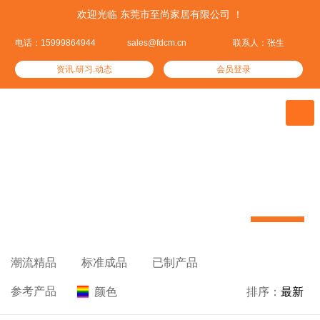
欢迎光临 东莞市至尚家居有限公司 ！
电话：15999864944
sales@fdcm.cn
联系人：张生
资讯.研习.动态
会员登录

参考产品
聚集全球30万家具款式引领家具潮流


潮流精品

标准成品

已制产品

参考产品
颜色

排序：
最新
