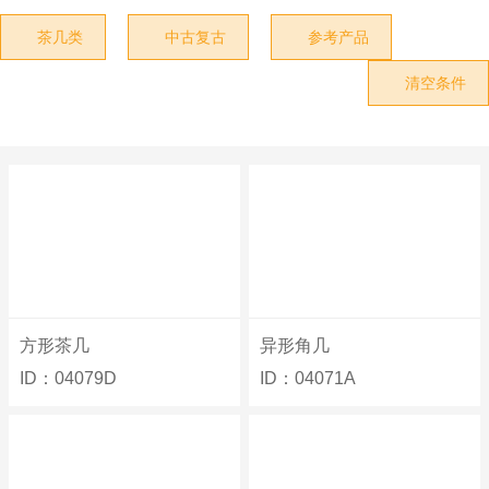
茶几类
中古复古
参考产品



清空条件

方形茶几
异形角几
ID：04079D
ID：04071A

