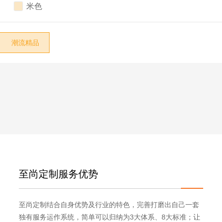

现代意式

米色

轻奢
东方元素
潮流精品

中古复古
侘寂自然
奶油轻法
艺术感/设计款
其它
至尚定制服务优势
至尚定制结合自身优势及行业的特色，完善打磨出自己一套
独有服务运作系统，简单可以归纳为3大体系、8大标准；让