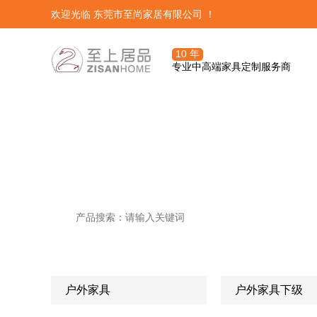
欢迎光临 东莞市至尚家居有限公司 ！
10 年
专业中高端家具定制服务商
潮流精品
三大体系




定制服务团队
我们资深设计精心挑选的热门潮
OA定制管理
关于至尚定制
发展历程
潮流精品
订单前期流程
培训系统
户外家具

户外家具下级