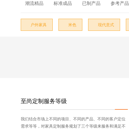
椅类

户外台

潮流精品

标准成品

已制产品

参考产品
沙发类
户外椅
茶几类
户外茶几
户外家具
米色
现代意式



台类
户外沙发
柜类
户外躺椅
床类
户外凳/踏
户外家具
遮阳伞
附件类
灯饰
至尚定制服务等级
布艺
饰品
我们结合市场上不同的项目、不同的产品、不同的客户定位
需求等等，对家具定制服务规划了三个等级来服务和满足不
其它