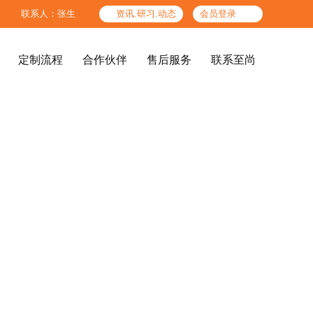

联系人：张生

资讯.研习.动态
会员登录
定制流程
合作伙伴
售后服务
联系至尚
定制流程
合作伙伴
售后服务
联系至尚
精品酒店、酒店公共区




图纸标准
色板标准
高端办公场所
结构工艺标准
检验标准
企业文化
至尚团队
后期服务体系
参考产品
服务人员标准