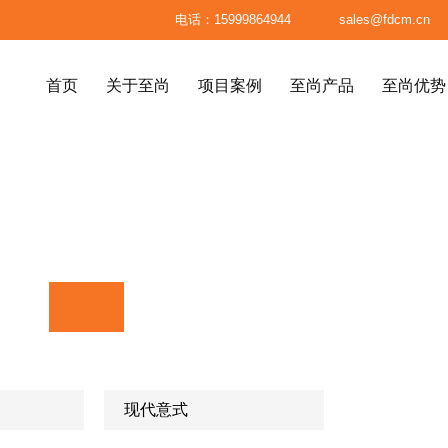

电话：15999864944

sales@fdcm.cn
首页
关于至尚
项目案例
至尚产品
至尚优势
首页
关于至尚
项目案例
至尚产品
至尚优势
八大标准
高级餐厅、精品餐厅
高端民宿





材料标准
高端会所
医疗美容整形机构
品
系统
面料标准
服务体系
至尚供应链
别墅、高级公寓
售楼处
标准成品
订单生产流程
已制产品
包装标准


现代意式
