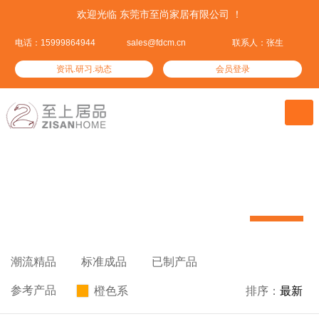
欢迎光临 东莞市至尚家居有限公司 ！
电话：15999864944
sales@fdcm.cn
联系人：张生
资讯.研习.动态
会员登录

潮流精品
我们资深设计精心挑选的热门潮品


潮流精品

标准成品

已制产品

参考产品
橙色系

排序：
最新
