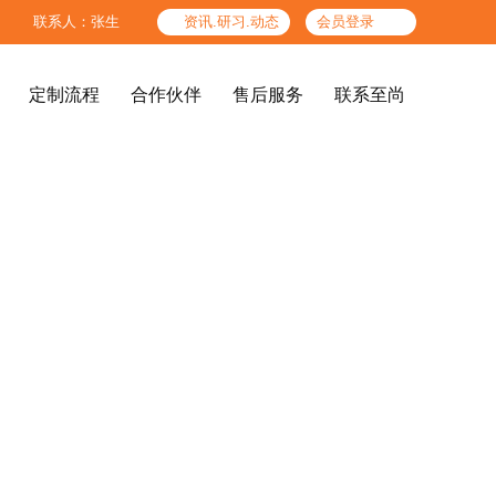

联系人：张生

资讯.研习.动态
会员登录
定制流程
合作伙伴
售后服务
联系至尚
定制流程
合作伙伴
售后服务
联系至尚
精品酒店、酒店公共区




图纸标准
色板标准
高端办公场所
结构工艺标准
检验标准
企业文化
至尚团队
后期服务体系
参考产品
服务人员标准