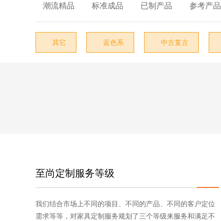
椅类

地毯

潮流精品

标准成品

已制产品

参考产品
沙发类
墙纸
茶几类
花边/吊穗
其它
蓝色系
中古复古




台类
五金配件
柜类
其它
床类
户外家具
附件类
灯饰
至尚定制服务等级
布艺
饰品
我们结合市场上不同的项目、不同的产品、不同的客户定位
需求等等，对家具定制服务规划了三个等级来服务和满足不
其它