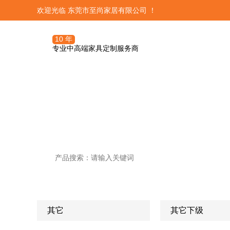
欢迎光临 东莞市至尚家居有限公司 ！
10 年
专业中高端家具定制服务商
潮流精品
三大体系




定制服务团队
我们资深设计精心挑选的热门潮
OA定制管理
关于至尚定制
发展历程
潮流精品
订单前期流程
培训系统
其它

其它下级