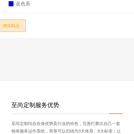

现代意式

蓝色系

轻奢
东方元素
潮流精品
中古复古
侘寂自然
奶油轻法
艺术感/设计款
其它
至尚定制服务优势
至尚定制结合自身优势及行业的特色，完善打磨出自己一套
独有服务运作系统，简单可以归纳为3大体系、8大标准；让