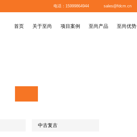

电话：15999864944

sales@fdcm.cn
首页
关于至尚
项目案例
至尚产品
至尚优势
首页
关于至尚
项目案例
至尚产品
至尚优势
八大标准
高级餐厅、精品餐厅
高端民宿





材料标准
高端会所
医疗美容整形机构
品
系统
面料标准
服务体系
至尚供应链
别墅、高级公寓
售楼处
标准成品
订单生产流程
已制产品
包装标准


中古复古
