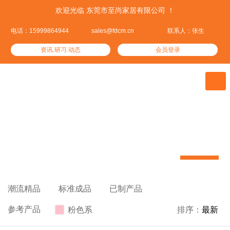
欢迎光临 东莞市至尚家居有限公司 ！
电话：15999864944
sales@fdcm.cn
联系人：张生
资讯.研习.动态
会员登录

参考产品
聚集全球30万家具款式引领家具潮流


潮流精品

标准成品

已制产品

参考产品
粉色系

排序：
最新
