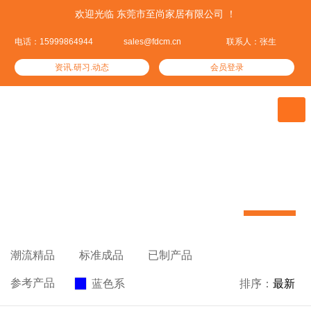
欢迎光临 东莞市至尚家居有限公司 ！
电话：15999864944
sales@fdcm.cn
联系人：张生
资讯.研习.动态
会员登录

标准成品
我们根据市场需求提供的标准成品


潮流精品

标准成品

已制产品

参考产品
蓝色系

排序：
最新
