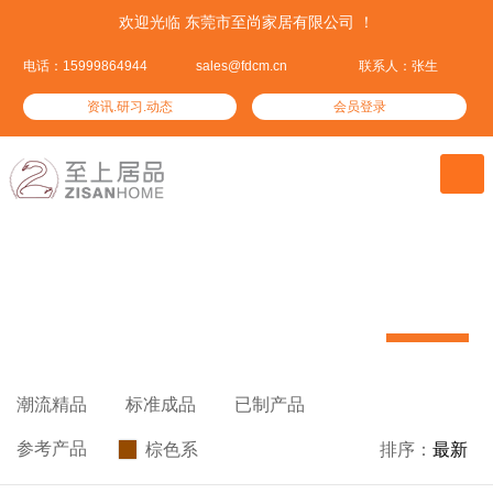
欢迎光临 东莞市至尚家居有限公司 ！
电话：15999864944
sales@fdcm.cn
联系人：张生
资讯.研习.动态
会员登录

潮流精品
我们资深设计精心挑选的热门潮品


潮流精品

标准成品

已制产品

参考产品
棕色系

排序：
最新
