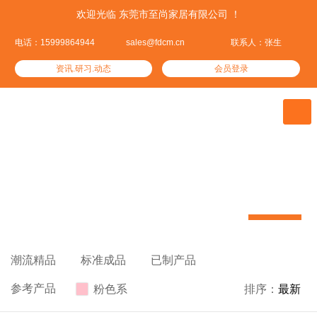
欢迎光临 东莞市至尚家居有限公司 ！
电话：15999864944
sales@fdcm.cn
联系人：张生
资讯.研习.动态
会员登录

潮流精品
我们资深设计精心挑选的热门潮品


潮流精品

标准成品

已制产品

参考产品
粉色系

排序：
最新
