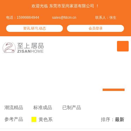
欢迎光临 东莞市至尚家居有限公司 ！
电话：15999864944
sales@fdcm.cn
联系人：张生
资讯.研习.动态
会员登录

潮流精品
我们资深设计精心挑选的热门潮品


潮流精品

标准成品

已制产品

参考产品
黄色系

排序：
最新
