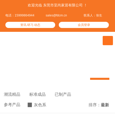
欢迎光临 东莞市至尚家居有限公司 ！
电话：15999864944
sales@fdcm.cn
联系人：张生
资讯.研习.动态
会员登录

潮流精品
我们资深设计精心挑选的热门潮品


潮流精品

标准成品

已制产品

参考产品
灰色系

排序：
最新
