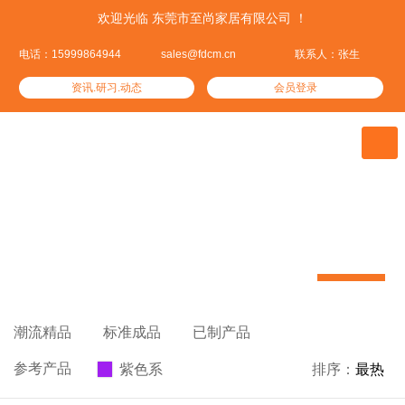
欢迎光临 东莞市至尚家居有限公司 ！
电话：15999864944
sales@fdcm.cn
联系人：张生
资讯.研习.动态
会员登录

参考产品
聚集全球30万家具款式引领家具潮流


潮流精品

标准成品

已制产品

参考产品
紫色系

排序：
最热
