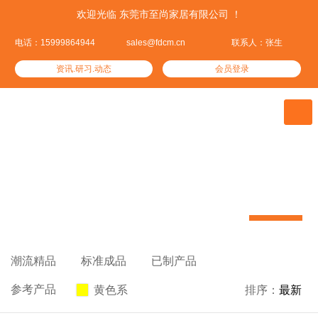
欢迎光临 东莞市至尚家居有限公司 ！
电话：15999864944
sales@fdcm.cn
联系人：张生
资讯.研习.动态
会员登录

潮流精品
我们资深设计精心挑选的热门潮品


潮流精品

标准成品

已制产品

参考产品
黄色系

排序：
最新
