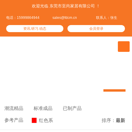
欢迎光临 东莞市至尚家居有限公司 ！
电话：15999864944
sales@fdcm.cn
联系人：张生
资讯.研习.动态
会员登录

至尚产品
集优居品——这里汇集了全球优质的家居产品


潮流精品

标准成品

已制产品

参考产品
红色系

排序：
最新
